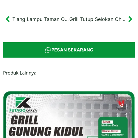
Tiang Lampu Taman Outdoor Al Azhar Jogja Tinggi 4 meter
Grill Tutup Selokan Chamber UII Yogyakarta 20×134,5 cm
Prev
Ne
PESAN SEKARANG
Produk Lainnya