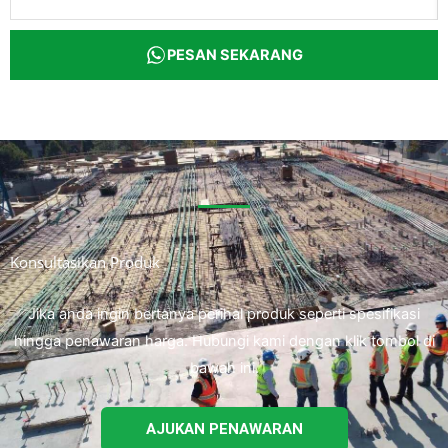
PESAN SEKARANG
Konsultasikan Produk
Jika anda ingin bertanya perihal produk seperti spesifikasi
hingga penawaran harga. Hubungi kami dengan klik tombol di
bawah ini.
AJUKAN PENAWARAN