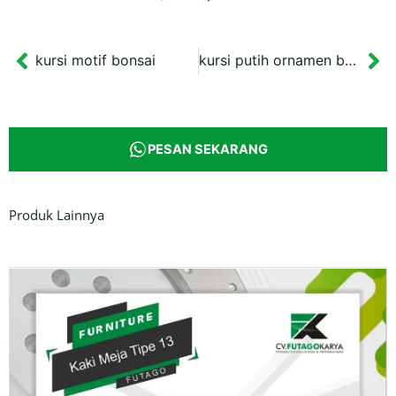
kursi motif bonsai
kursi putih ornamen bunga
Prev
Ne
PESAN SEKARANG
Produk Lainnya