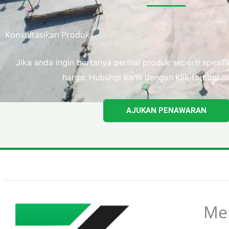
Konsultasikan Produk
Jika anda ingin bertanya perihal produk seperti spesi
harga. Hubungi kami dengan klik tombol di
AJUKAN PENAWARAN
Me