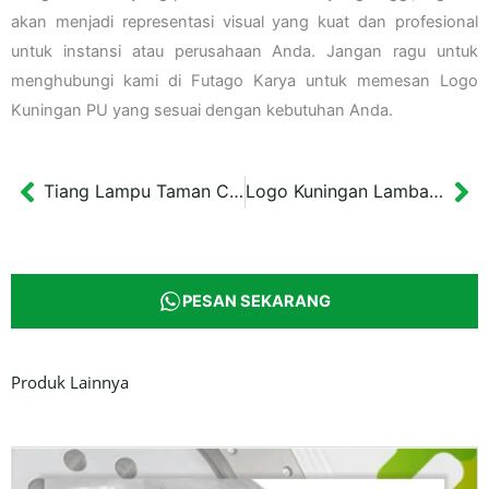
akan menjadi representasi visual yang kuat dan profesional
untuk instansi atau perusahaan Anda. Jangan ragu untuk
menghubungi kami di Futago Karya untuk memesan Logo
Kuningan PU yang sesuai dengan kebutuhan Anda.
Tiang Lampu Taman Cabang Tunggal Balikpapan Tinggi 3 m
Logo Kuningan Lambang Nusantara Proyek IKN
Prev
Ne
PESAN SEKARANG
Produk Lainnya