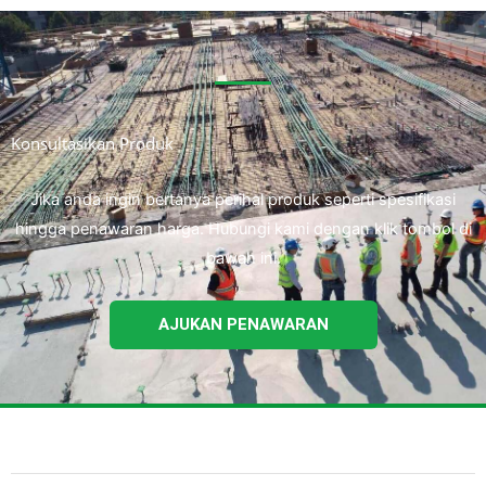
Konsultasikan Produk
Jika anda ingin bertanya perihal produk seperti spesifikasi
hingga penawaran harga. Hubungi kami dengan klik tombol di
bawah ini.
AJUKAN PENAWARAN