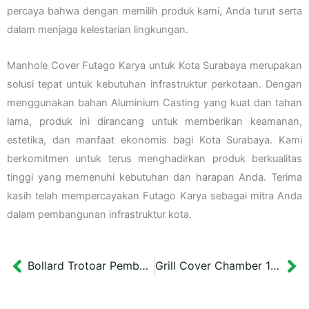
percaya bahwa dengan memilih produk kami, Anda turut serta
dalam menjaga kelestarian lingkungan.
Manhole Cover Futago Karya untuk Kota Surabaya merupakan
solusi tepat untuk kebutuhan infrastruktur perkotaan. Dengan
menggunakan bahan Aluminium Casting yang kuat dan tahan
lama, produk ini dirancang untuk memberikan keamanan,
estetika, dan manfaat ekonomis bagi Kota Surabaya. Kami
berkomitmen untuk terus menghadirkan produk berkualitas
tinggi yang memenuhi kebutuhan dan harapan Anda. Terima
kasih telah mempercayakan Futago Karya sebagai mitra Anda
dalam pembangunan infrastruktur kota.
Bollard Trotoar Pembatas Jalan 90 cm Tempoe Dulu Banjarmasin
Grill Cover Chamber 100×30 cm Tutup Selokan Bantul
Prev
Ne