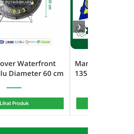
❯
Manhole Drainas
over Waterfront
135×95 cm Kota 
lu Diameter 60 cm
Lihat Produk
Lihat Pro