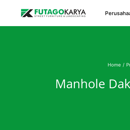
Skip to content
Perusaha
Home
/
P
Manhole Dak 