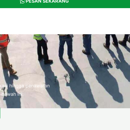
PESAN SEKARANG
fikasi hingga penawaran
 bawah ini.