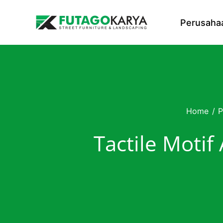
Skip to content
Perusaha
Home
/
P
Tactile Moti