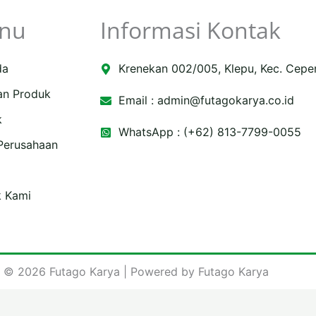
nu
Informasi Kontak
da
Krenekan 002/005, Klepu, Kec. Cepe
an Produk
Email :
admin@futagokarya.co.id
k
WhatsApp : (+62) 813-7799-0055
 Perusahaan
e
ping-
k Kami
 © 2026 Futago Karya | Powered by Futago Karya