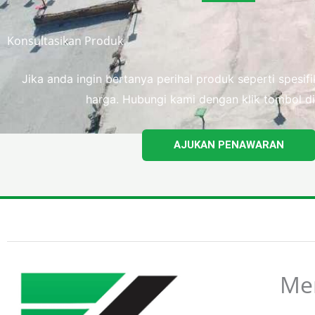
Konsultasikan Produk
Jika anda ingin bertanya perihal produk seperti spesi
harga. Hubungi kami dengan klik tombol di
AJUKAN PENAWARAN
Me