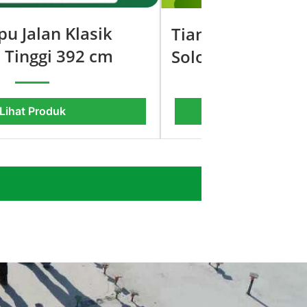
u Jalan Klasik
Tiang Lampu Ant
 Tinggi 392 cm
Solo Cabang Tun
Lihat Pro
Lihat Produk