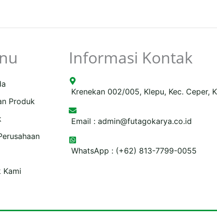
nu
Informasi Kontak
da
Krenekan 002/005, Klepu, Kec. Ceper, 
an Produk
k
Email :
admin@futagokarya.co.id
 Perusahaan
WhatsApp : (+62) 813-7799-0055
e
ping-
k Kami