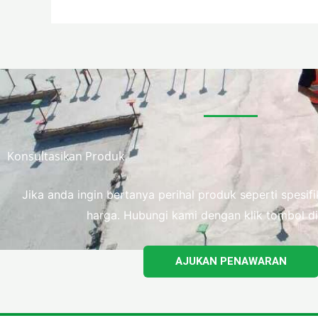
Konsultasikan Produk
Jika anda ingin bertanya perihal produk seperti spesi
harga. Hubungi kami dengan klik tombol di
AJUKAN PENAWARAN