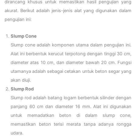
dirancang khusus untuk memastikan hasil pengujian yang
akurat. Berikut adalah jenis-jenis alat yang digunakan dalam
pengujian ini:
Slump Cone
Slump cone adalah komponen utama dalam pengujian ini.
Alat ini berbentuk kerucut terpotong dengan tinggi 30 cm,
diameter atas 10 cm, dan diameter bawah 20 cm. Fungsi
utamanya adalah sebagai cetakan untuk beton segar yang
akan diuji.
Slump Rod
Slump rod adalah batang logam berbentuk silinder dengan
panjang 60 cm dan diameter 16 mm. Alat ini digunakan
untuk memadatkan beton di dalam slump cone,
memastikan beton terisi merata tanpa adanya rongga
udara.