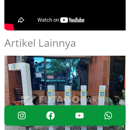
Artikel Lainnya