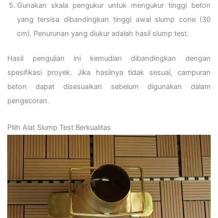
Gunakan skala pengukur untuk mengukur tinggi beton
yang tersisa dibandingkan tinggi awal slump cone (30
cm). Penurunan yang diukur adalah hasil slump test.
Hasil pengujian ini kemudian dibandingkan dengan
spesifikasi proyek. Jika hasilnya tidak sesuai, campuran
beton dapat disesuaikan sebelum digunakan dalam
pengecoran.
Pilih Alat Slump Test Berkualitas