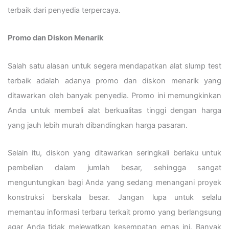
terbaik dari penyedia terpercaya.
Promo dan Diskon Menarik
Salah satu alasan untuk segera mendapatkan alat slump test
terbaik adalah adanya promo dan diskon menarik yang
ditawarkan oleh banyak penyedia. Promo ini memungkinkan
Anda untuk membeli alat berkualitas tinggi dengan harga
yang jauh lebih murah dibandingkan harga pasaran.
Selain itu, diskon yang ditawarkan seringkali berlaku untuk
pembelian dalam jumlah besar, sehingga sangat
menguntungkan bagi Anda yang sedang menangani proyek
konstruksi berskala besar. Jangan lupa untuk selalu
memantau informasi terbaru terkait promo yang berlangsung
agar Anda tidak melewatkan kesempatan emas ini. Banyak