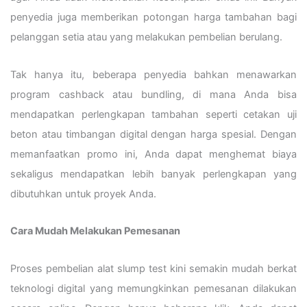
penyedia juga memberikan potongan harga tambahan bagi
pelanggan setia atau yang melakukan pembelian berulang.
Tak hanya itu, beberapa penyedia bahkan menawarkan
program cashback atau bundling, di mana Anda bisa
mendapatkan perlengkapan tambahan seperti cetakan uji
beton atau timbangan digital dengan harga spesial. Dengan
memanfaatkan promo ini, Anda dapat menghemat biaya
sekaligus mendapatkan lebih banyak perlengkapan yang
dibutuhkan untuk proyek Anda.
Cara Mudah Melakukan Pemesanan
Proses pembelian alat slump test kini semakin mudah berkat
teknologi digital yang memungkinkan pemesanan dilakukan