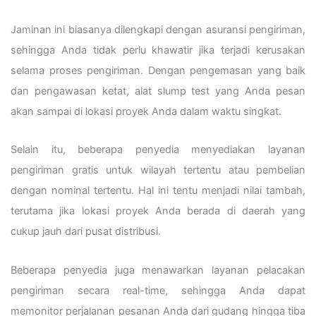
Jaminan ini biasanya dilengkapi dengan asuransi pengiriman,
sehingga Anda tidak perlu khawatir jika terjadi kerusakan
selama proses pengiriman. Dengan pengemasan yang baik
dan pengawasan ketat, alat slump test yang Anda pesan
akan sampai di lokasi proyek Anda dalam waktu singkat.
Selain itu, beberapa penyedia menyediakan layanan
pengiriman gratis untuk wilayah tertentu atau pembelian
dengan nominal tertentu. Hal ini tentu menjadi nilai tambah,
terutama jika lokasi proyek Anda berada di daerah yang
cukup jauh dari pusat distribusi.
Beberapa penyedia juga menawarkan layanan pelacakan
pengiriman secara real-time, sehingga Anda dapat
memonitor perjalanan pesanan Anda dari gudang hingga tiba