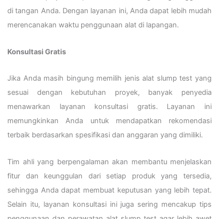
di tangan Anda. Dengan layanan ini, Anda dapat lebih mudah
merencanakan waktu penggunaan alat di lapangan.
Konsultasi Gratis
Jika Anda masih bingung memilih jenis alat slump test yang
sesuai dengan kebutuhan proyek, banyak penyedia
menawarkan layanan konsultasi gratis. Layanan ini
memungkinkan Anda untuk mendapatkan rekomendasi
terbaik berdasarkan spesifikasi dan anggaran yang dimiliki.
Tim ahli yang berpengalaman akan membantu menjelaskan
fitur dan keunggulan dari setiap produk yang tersedia,
sehingga Anda dapat membuat keputusan yang lebih tepat.
Selain itu, layanan konsultasi ini juga sering mencakup tips
penggunaan dan perawatan alat slump test agar lebih awet