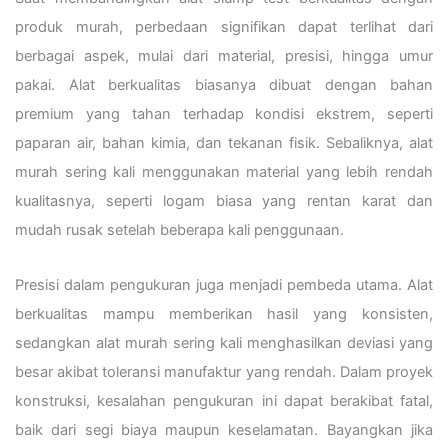
produk murah, perbedaan signifikan dapat terlihat dari
berbagai aspek, mulai dari material, presisi, hingga umur
pakai. Alat berkualitas biasanya dibuat dengan bahan
premium yang tahan terhadap kondisi ekstrem, seperti
paparan air, bahan kimia, dan tekanan fisik. Sebaliknya, alat
murah sering kali menggunakan material yang lebih rendah
kualitasnya, seperti logam biasa yang rentan karat dan
mudah rusak setelah beberapa kali penggunaan.
Presisi dalam pengukuran juga menjadi pembeda utama. Alat
berkualitas mampu memberikan hasil yang konsisten,
sedangkan alat murah sering kali menghasilkan deviasi yang
besar akibat toleransi manufaktur yang rendah. Dalam proyek
konstruksi, kesalahan pengukuran ini dapat berakibat fatal,
baik dari segi biaya maupun keselamatan. Bayangkan jika