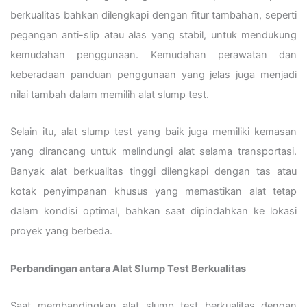
berkualitas bahkan dilengkapi dengan fitur tambahan, seperti
pegangan anti-slip atau alas yang stabil, untuk mendukung
kemudahan penggunaan. Kemudahan perawatan dan
keberadaan panduan penggunaan yang jelas juga menjadi
nilai tambah dalam memilih alat slump test.
Selain itu, alat slump test yang baik juga memiliki kemasan
yang dirancang untuk melindungi alat selama transportasi.
Banyak alat berkualitas tinggi dilengkapi dengan tas atau
kotak penyimpanan khusus yang memastikan alat tetap
dalam kondisi optimal, bahkan saat dipindahkan ke lokasi
proyek yang berbeda.
Perbandingan antara Alat Slump Test Berkualitas
Saat membandingkan alat slump test berkualitas dengan