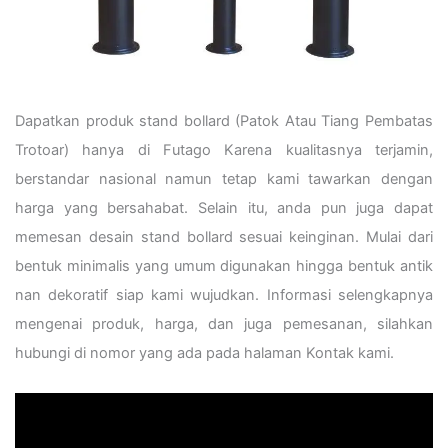
Dapatkan produk stand bollard (Patok Atau Tiang Pembatas
Trotoar) hanya di Futago Karena kualitasnya terjamin,
berstandar nasional namun tetap kami tawarkan dengan
harga yang bersahabat. Selain itu, anda pun juga dapat
memesan desain stand bollard sesuai keinginan. Mulai dari
bentuk minimalis yang umum digunakan hingga bentuk antik
nan dekoratif siap kami wujudkan. Informasi selengkapnya
mengenai produk, harga, dan juga pemesanan, silahkan
hubungi di nomor yang ada pada halaman Kontak kami.