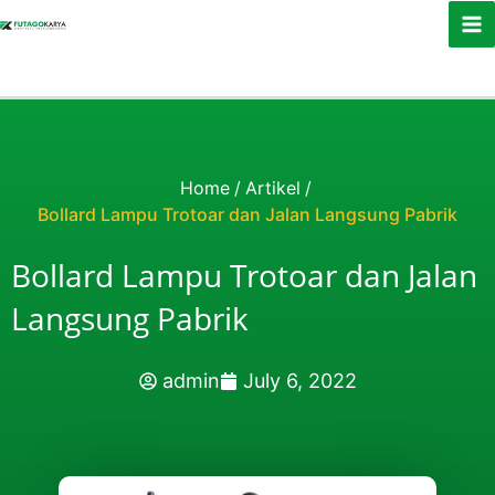
Skip to content
Home
/
Artikel
/
Bollard Lampu Trotoar dan Jalan Langsung Pabrik
Bollard Lampu Trotoar dan Jalan
Langsung Pabrik
admin
July 6, 2022