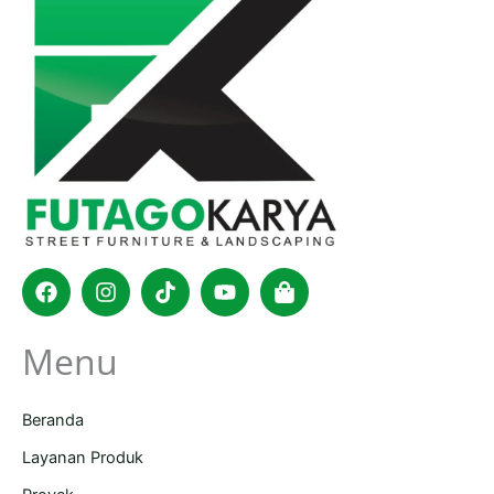
Facebook
Instagram
Tiktok
Youtube
Shopping-
bag
Menu
Beranda
Layanan Produk