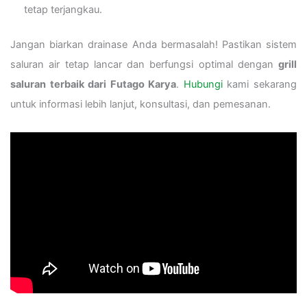
tetap terjangkau.
Jangan biarkan drainase Anda bermasalah! Pastikan sistem
saluran air tetap lancar dan berfungsi optimal dengan
grill
saluran terbaik dari Futago Karya
.
Hubungi
kami sekarang
untuk informasi lebih lanjut, konsultasi, dan pemesanan.