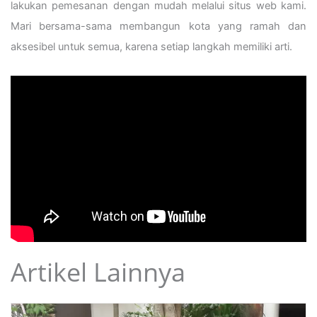
lakukan pemesanan dengan mudah melalui situs web kami.
Mari bersama-sama membangun kota yang ramah dan
aksesibel untuk semua, karena setiap langkah memiliki arti.
Artikel Lainnya