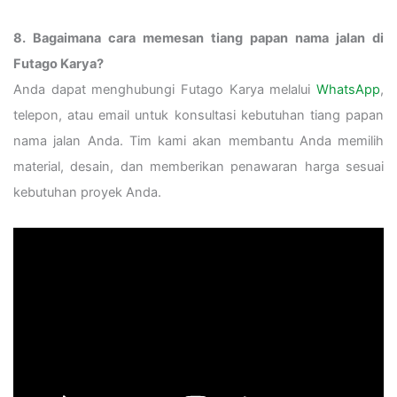
8. Bagaimana cara memesan tiang papan nama jalan di
Futago Karya?
Anda dapat menghubungi Futago Karya melalui
WhatsApp
,
telepon, atau email untuk konsultasi kebutuhan tiang papan
nama jalan Anda. Tim kami akan membantu Anda memilih
material, desain, dan memberikan penawaran harga sesuai
kebutuhan proyek Anda.