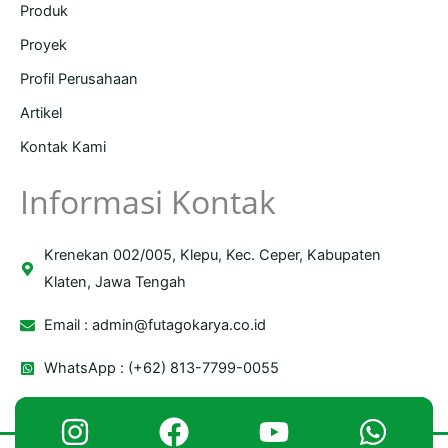
Produk
Proyek
Profil Perusahaan
Artikel
Kontak Kami
Informasi Kontak
Krenekan 002/005, Klepu, Kec. Ceper, Kabupaten
Klaten, Jawa Tengah
Email :
admin@futagokarya.co.id
WhatsApp : (+62) 813-7799-0055