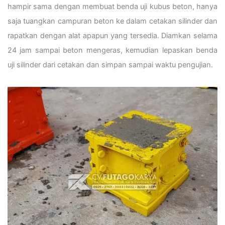
hampir sama dengan membuat benda uji kubus beton, hanya
saja tuangkan campuran beton ke dalam cetakan silinder dan
rapatkan dengan alat apapun yang tersedia. Diamkan selama
24 jam sampai beton mengeras, kemudian lepaskan benda
uji silinder dari cetakan dan simpan sampai waktu pengujian.