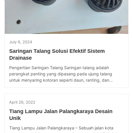
July 6, 2024
Saringan Talang Solusi Efektif Sistem
Drainase
Pengertian Saringan Talang Saringan talang adalah
perangkat penting yang dipasang pada ujung talang
untuk menyaring kotoran seperti daun, ranting, dan...
April 26, 2022
Tiang Lampu Jalan Palangkaraya Desain
Unik
Tiang Lampu Jalan Palangkaraya – Sebuah jalan kota