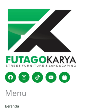
Facebook
Instagram
Tiktok
Youtube
Shopping-
bag
Menu
Beranda