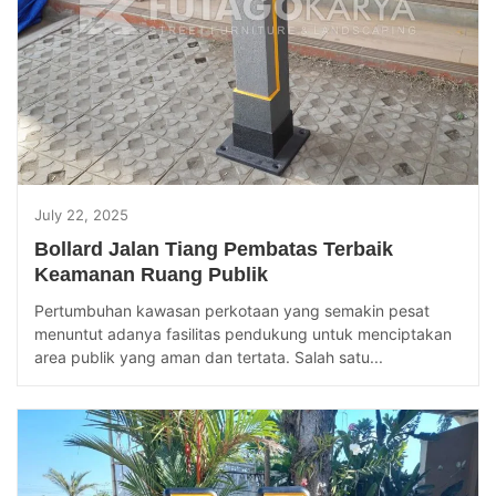
July 22, 2025
Bollard Jalan Tiang Pembatas Terbaik
Keamanan Ruang Publik
Pertumbuhan kawasan perkotaan yang semakin pesat
menuntut adanya fasilitas pendukung untuk menciptakan
area publik yang aman dan tertata. Salah satu...