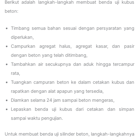
Berikut adalah langkah-langkah membuat benda uji kubus
beton:
Timbang semua bahan sesuai dengan persyaratan yang
diperlukan,
Campurkan agregat halus, agregat kasar, dan pasir
dengan beton yang telah ditimbang,
Tambahkan air secukupnya dan aduk hingga tercampur
rata,
Tuangkan campuran beton ke dalam cetakan kubus dan
rapatkan dengan alat apapun yang tersedia,
Diamkan selama 24 jam sampai beton mengeras,
Lepaskan benda uji kubus dari cetakan dan simpan
sampai waktu pengujian.
Untuk membuat benda uji silinder beton, langkah-langkahnya