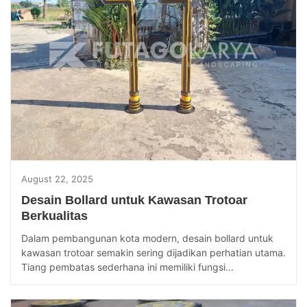
August 22, 2025
Desain Bollard untuk Kawasan Trotoar
Berkualitas
Dalam pembangunan kota modern, desain bollard untuk
kawasan trotoar semakin sering dijadikan perhatian utama.
Tiang pembatas sederhana ini memiliki fungsi...