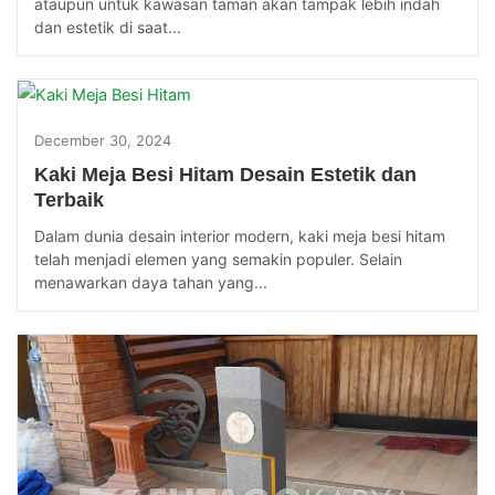
ataupun untuk kawasan taman akan tampak lebih indah
dan estetik di saat...
December 30, 2024
Kaki Meja Besi Hitam Desain Estetik dan
Terbaik
Dalam dunia desain interior modern, kaki meja besi hitam
telah menjadi elemen yang semakin populer. Selain
menawarkan daya tahan yang...