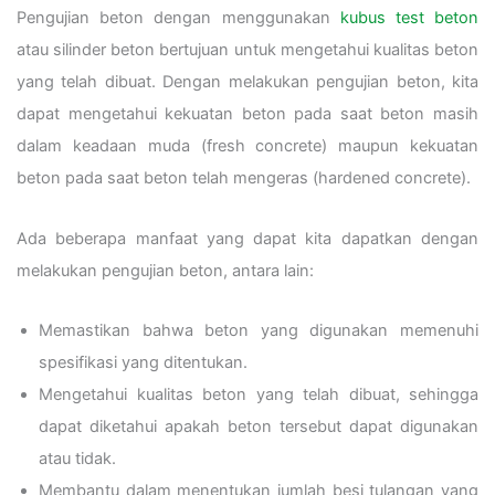
Pengujian beton dengan menggunakan
kubus test beton
atau silinder beton bertujuan untuk mengetahui kualitas beton
yang telah dibuat. Dengan melakukan pengujian beton, kita
dapat mengetahui kekuatan beton pada saat beton masih
dalam keadaan muda (fresh concrete) maupun kekuatan
beton pada saat beton telah mengeras (hardened concrete).
Ada beberapa manfaat yang dapat kita dapatkan dengan
melakukan pengujian beton, antara lain:
Memastikan bahwa beton yang digunakan memenuhi
spesifikasi yang ditentukan.
Mengetahui kualitas beton yang telah dibuat, sehingga
dapat diketahui apakah beton tersebut dapat digunakan
atau tidak.
Membantu dalam menentukan jumlah besi tulangan yang