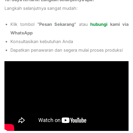
Langkah selanjutnya sangat mudah:
Klik tombol
“Pesan Sekarang”
atau
hubungi
kami via
WhatsApp
Konsultasikan kebutuhan Anda
Dapatkan penawaran dan segera mulai proses produksi