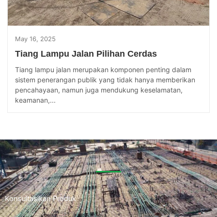
May 16, 2025
Tiang Lampu Jalan Pilihan Cerdas
Tiang lampu jalan merupakan komponen penting dalam
sistem penerangan publik yang tidak hanya memberikan
pencahayaan, namun juga mendukung keselamatan,
keamanan,...
Konsultasikan Produk