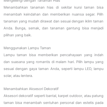
Mengelilingi dengan Tanaman Hias
Menambahkan tanaman hias di sekitar kursi taman bisa
menambah keindahan dan memberikan nuansa segar. Pilih
tanaman yang mudah dirawat dan sesuai dengan iklim taman
Anda. Bunga, semak, dan tanaman gantung bisa menjadi
pilihan yang baik.
Menggunakan Lampu Taman
Lampu taman bisa memberikan pencahayaan yang indah
dan suasana yang romantis di malam hari. Pilih lampu yang
sesuai dengan gaya taman Anda, seperti lampu LED, lampu
solar, atau lentera.
Menambahkan Aksesori Dekoratif
Aksesori dekoratif seperti bantal, karpet outdoor, atau patung
taman bisa menambah sentuhan personal dan estetis pada