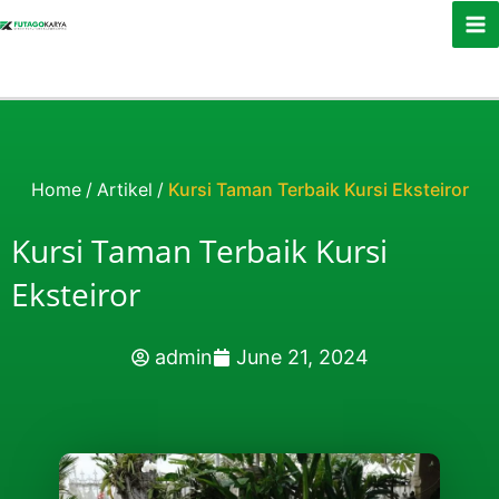
Skip to content
Home
/
Artikel
/
Kursi Taman Terbaik Kursi Eksteiror
Kursi Taman Terbaik Kursi
Eksteiror
admin
June 21, 2024