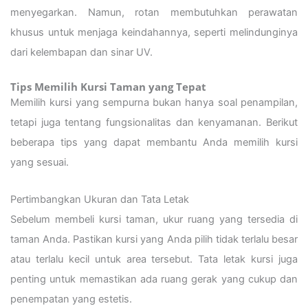
menyegarkan. Namun, rotan membutuhkan perawatan
khusus untuk menjaga keindahannya, seperti melindunginya
dari kelembapan dan sinar UV.
Tips Memilih Kursi Taman yang Tepat
Memilih kursi yang sempurna bukan hanya soal penampilan,
tetapi juga tentang fungsionalitas dan kenyamanan. Berikut
beberapa tips yang dapat membantu Anda memilih kursi
yang sesuai.
Pertimbangkan Ukuran dan Tata Letak
Sebelum membeli kursi taman, ukur ruang yang tersedia di
taman Anda. Pastikan kursi yang Anda pilih tidak terlalu besar
atau terlalu kecil untuk area tersebut. Tata letak kursi juga
penting untuk memastikan ada ruang gerak yang cukup dan
penempatan yang estetis.