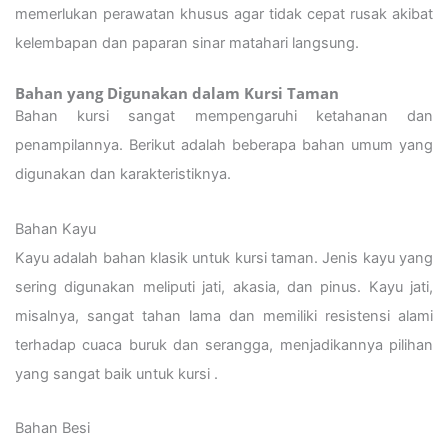
memerlukan perawatan khusus agar tidak cepat rusak akibat
kelembapan dan paparan sinar matahari langsung.
Bahan yang Digunakan dalam Kursi Taman
Bahan kursi sangat mempengaruhi ketahanan dan
penampilannya. Berikut adalah beberapa bahan umum yang
digunakan dan karakteristiknya.
Bahan Kayu
Kayu adalah bahan klasik untuk kursi taman. Jenis kayu yang
sering digunakan meliputi jati, akasia, dan pinus. Kayu jati,
misalnya, sangat tahan lama dan memiliki resistensi alami
terhadap cuaca buruk dan serangga, menjadikannya pilihan
yang sangat baik untuk kursi .
Bahan Besi