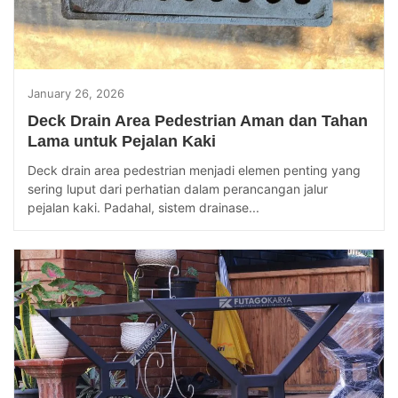
January 26, 2026
Deck Drain Area Pedestrian Aman dan Tahan
Lama untuk Pejalan Kaki
Deck drain area pedestrian menjadi elemen penting yang
sering luput dari perhatian dalam perancangan jalur
pejalan kaki. Padahal, sistem drainase...