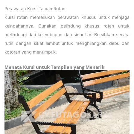
Perawatan Kursi Taman Rotan
Kursi rotan memerlukan perawatan khusus untuk menjaga
keindahannya. Gunakan pelindung khusus rotan untuk
melindungi dari kelembapan dan sinar UV. Bersihkan secara
rutin dengan sikat lembut untuk menghilangkan debu dan
kotoran yang menumpuk.
Menata Kursi untuk Tampilan yang Menarik