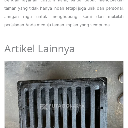
taman yang tidak hanya indah tetapi juga unik dan personal.
Jangan ragu untuk menghubungi kami dan mulailah
perjalanan Anda menuju taman impian yang sempurna.
Artikel Lainnya