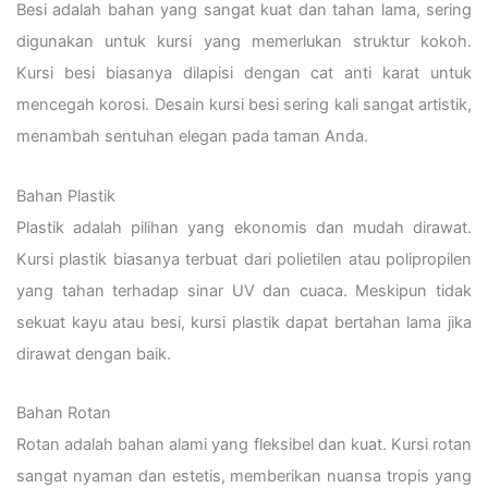
Besi adalah bahan yang sangat kuat dan tahan lama, sering
digunakan untuk kursi yang memerlukan struktur kokoh.
Kursi besi biasanya dilapisi dengan cat anti karat untuk
mencegah korosi. Desain kursi besi sering kali sangat artistik,
menambah sentuhan elegan pada taman Anda.
Bahan Plastik
Plastik adalah pilihan yang ekonomis dan mudah dirawat.
Kursi plastik biasanya terbuat dari polietilen atau polipropilen
yang tahan terhadap sinar UV dan cuaca. Meskipun tidak
sekuat kayu atau besi, kursi plastik dapat bertahan lama jika
dirawat dengan baik.
Bahan Rotan
Rotan adalah bahan alami yang fleksibel dan kuat. Kursi rotan
sangat nyaman dan estetis, memberikan nuansa tropis yang