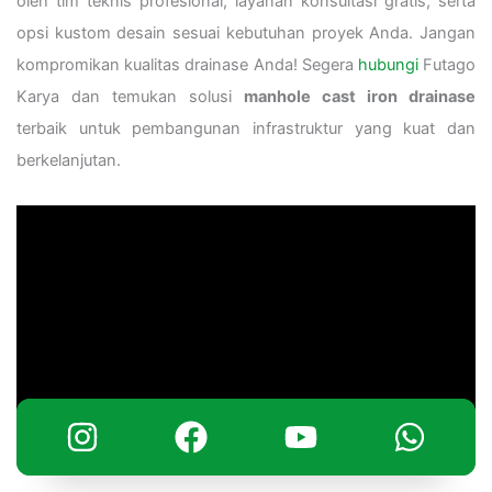
oleh tim teknis profesional, layanan konsultasi gratis, serta
opsi kustom desain sesuai kebutuhan proyek Anda. Jangan
kompromikan kualitas drainase Anda! Segera
hubungi
Futago
Karya dan temukan solusi
manhole cast iron drainase
terbaik untuk pembangunan infrastruktur yang kuat dan
berkelanjutan.