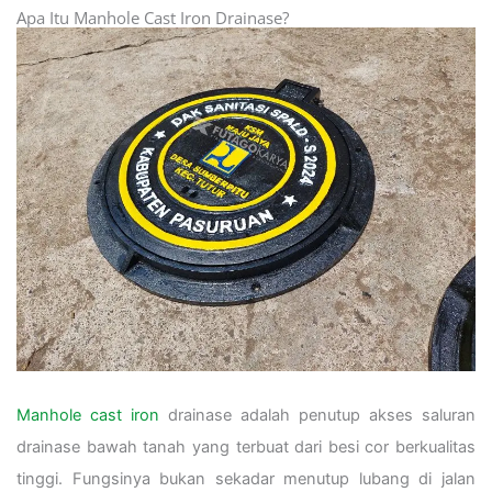
Apa Itu Manhole Cast Iron Drainase?
Manhole cast iron
drainase adalah penutup akses saluran
drainase bawah tanah yang terbuat dari besi cor berkualitas
tinggi. Fungsinya bukan sekadar menutup lubang di jalan