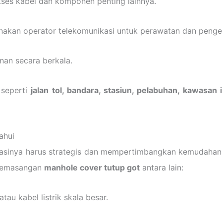
kses kabel dan komponen penting lainnya.
unakan operator telekomunikasi untuk perawatan dan peng
an secara berkala.
 seperti
jalan tol, bandara, stasiun, pelabuhan, kawasan 
ahui
inya harus strategis dan mempertimbangkan kemudahan aks
 pemasangan
manhole cover tutup got
antara lain:
tau kabel listrik skala besar.