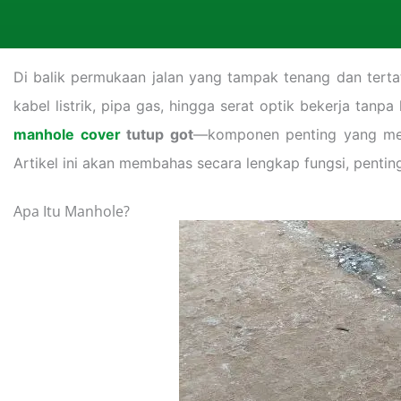
Di balik permukaan jalan yang tampak tenang dan tertat
kabel listrik, pipa gas, hingga serat optik bekerja tan
manhole cover
tutup got
—komponen penting yang memu
Artikel ini akan membahas secara lengkap fungsi, pentin
Apa Itu Manhole?