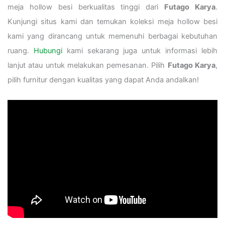
meja hollow besi berkualitas tinggi dari
Futago Karya
.
Kunjungi situs kami dan temukan koleksi meja hollow besi
kami yang dirancang untuk memenuhi berbagai kebutuhan
ruang.
Hubungi
kami sekarang juga untuk informasi lebih
lanjut atau untuk melakukan pemesanan. Pilih
Futago Karya
,
pilih furnitur dengan kualitas yang dapat Anda andalkan!