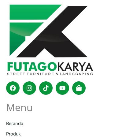
Facebook
Instagram
Tiktok
Youtube
Shopping-
bag
Menu
Beranda
Produk