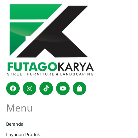
Facebook
Instagram
Tiktok
Youtube
Shopping-
bag
Menu
Beranda
Layanan Produk