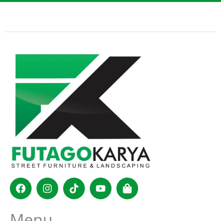
Facebook
Instagram
Tiktok
Youtube
Shopping-
bag
Menu