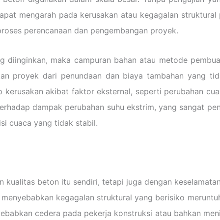
dapat mengarah pada kerusakan atau kegagalan struktural
t proses perencanaan dan pengembangan proyek.
ng diinginkan, maka campuran bahan atau metode pembua
kan proyek dari penundaan dan biaya tambahan yang tida
ap kerusakan akibat faktor eksternal, seperti perubahan cu
 terhadap dampak perubahan suhu ekstrim, yang sangat pe
i cuaca yang tidak stabil.
n kualitas beton itu sendiri, tetapi juga dengan keselama
sa menyebabkan kegagalan struktural yang berisiko meruntu
nyebabkan cedera pada pekerja konstruksi atau bahkan men