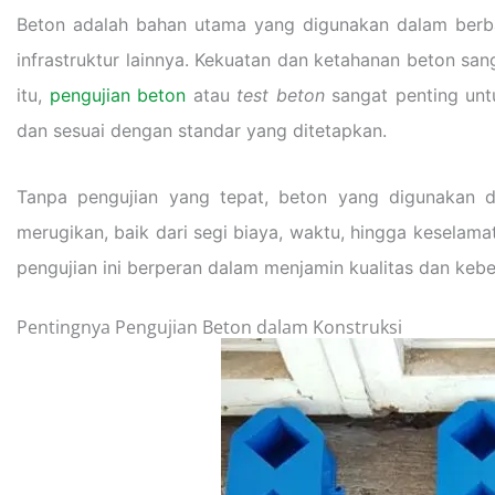
Beton adalah bahan utama yang digunakan dalam berbag
infrastruktur lainnya. Kekuatan dan ketahanan beton sa
itu,
pengujian beton
atau
test beton
sangat penting unt
dan sesuai dengan standar yang ditetapkan.
Tanpa pengujian yang tepat, beton yang digunakan 
merugikan, baik dari segi biaya, waktu, hingga keselam
pengujian ini berperan dalam menjamin kualitas dan kebe
Pentingnya Pengujian Beton dalam Konstruksi