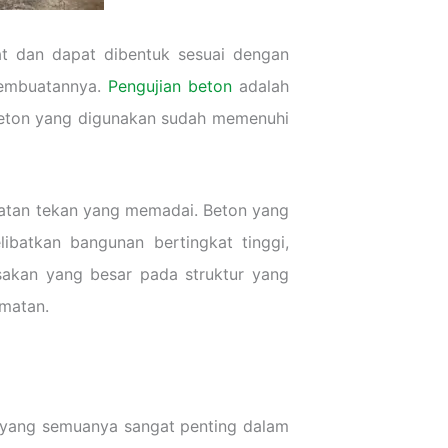
t dan dapat dibentuk sesuai dengan
pembuatannya.
Pengujian beton
adalah
 beton yang digunakan sudah memenuhi
uatan tekan yang memadai. Beton yang
ibatkan bangunan bertingkat tinggi,
usakan yang besar pada struktur yang
amatan.
, yang semuanya sangat penting dalam