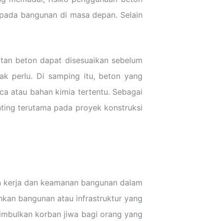
 pada bangunan di masa depan. Selain
tan beton dapat disesuaikan sebelum
k perlu. Di samping itu, beton yang
aca atau bahan kimia tertentu. Sebagai
nting terutama pada proyek konstruksi
tan kerja dan keamanan bangunan dalam
hkan bangunan atau infrastruktur yang
imbulkan korban jiwa bagi orang yang