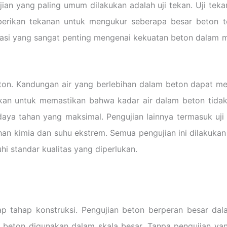
ujian yang paling umum dilakukan adalah uji tekan. Uji t
erikan tekanan untuk mengukur seberapa besar beton 
rmasi yang sangat penting mengenai kekuatan beton dalam
beton. Kandungan air yang berlebihan dalam beton dapat 
akukan untuk memastikan bahwa kadar air dalam beton tid
a tahan yang maksimal. Pengujian lainnya termasuk uji k
ahan kimia dan suhu ekstrem. Semua pengujian ini dilakuk
 standar kualitas yang diperlukan.
iap tahap konstruksi. Pengujian beton berperan besar da
m beton digunakan dalam skala besar. Tanpa pengujian y