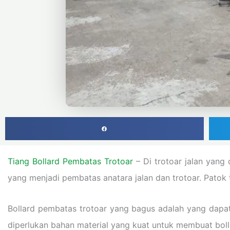
Tiang Bollard Pembatas Trotoar
– Di trotoar jalan yang
yang menjadi pembatas anatara jalan dan trotoar. Patok 
Bollard pembatas trotoar yang bagus adalah yang dapat m
diperlukan bahan material yang kuat untuk membuat bolla