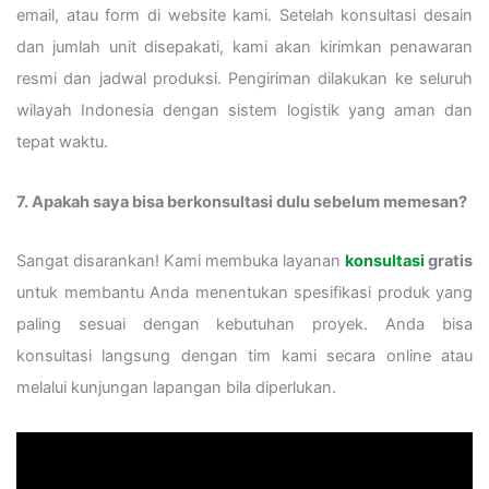
email, atau form di website kami. Setelah konsultasi desain
dan jumlah unit disepakati, kami akan kirimkan penawaran
resmi dan jadwal produksi. Pengiriman dilakukan ke seluruh
wilayah Indonesia dengan sistem logistik yang aman dan
tepat waktu.
7. Apakah saya bisa berkonsultasi dulu sebelum memesan?
Sangat disarankan! Kami membuka layanan
konsultasi
gratis
untuk membantu Anda menentukan spesifikasi produk yang
paling sesuai dengan kebutuhan proyek. Anda bisa
konsultasi langsung dengan tim kami secara online atau
melalui kunjungan lapangan bila diperlukan.