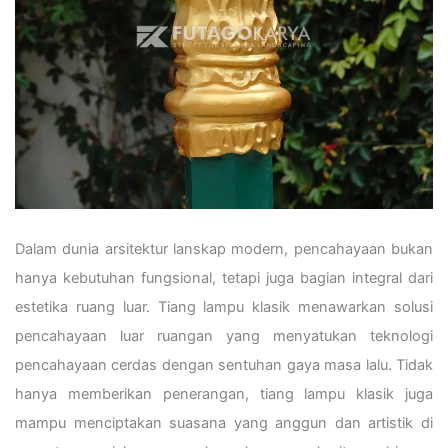
Dalam dunia arsitektur lanskap modern, pencahayaan bukan
hanya kebutuhan fungsional, tetapi juga bagian integral dari
estetika ruang luar. Tiang lampu klasik menawarkan solusi
pencahayaan luar ruangan yang menyatukan teknologi
pencahayaan cerdas dengan sentuhan gaya masa lalu. Tidak
hanya memberikan penerangan, tiang lampu klasik juga
mampu menciptakan suasana yang anggun dan artistik di