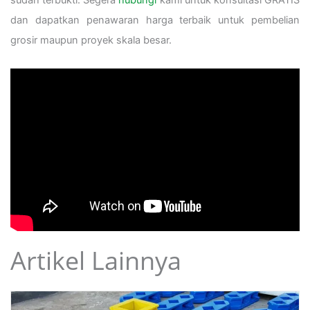
sudah terbukti. Segera
hubungi
kami untuk konsultasi GRATIS
dan dapatkan penawaran harga terbaik untuk pembelian
grosir maupun proyek skala besar.
Artikel Lainnya