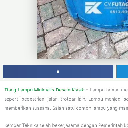
Tiang Lampu Minimalis Desain Klasik
– Lampu taman merup
seperti pedestrian, jalan, trotoar lain. Lampu menja
memberikan suasana. Salah satu contoh lampu yang mamp
Kembar Teknika telah bekerjasama dengan Pemerintah