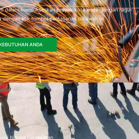
ami dalam mensukseskan proyek kota anda. Jangan ragu-
 dengan klik tombol pemasanan dibawah ini.
 KEBUTUHAN ANDA
fikasi hingga penawaran