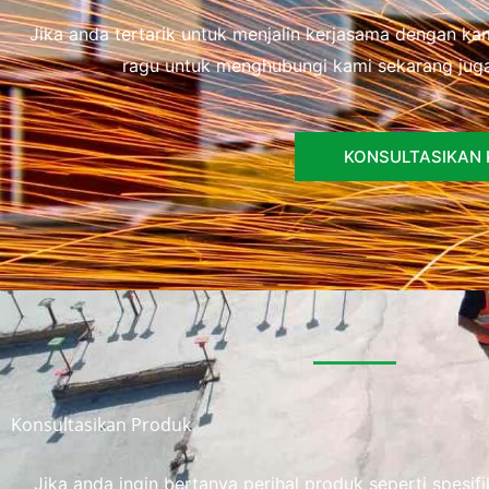
Jika anda tertarik untuk menjalin kerjasama dengan k
ragu untuk menghubungi kami sekarang juga
KONSULTASIKAN
Konsultasikan Produk
Jika anda ingin bertanya perihal produk seperti spesi