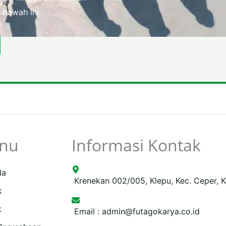
 bawah ini.
nu
Informasi Kontak
da
Krenekan 002/005, Klepu, Kec. Ceper, 
k
k
Email :
admin@futagokarya.co.id