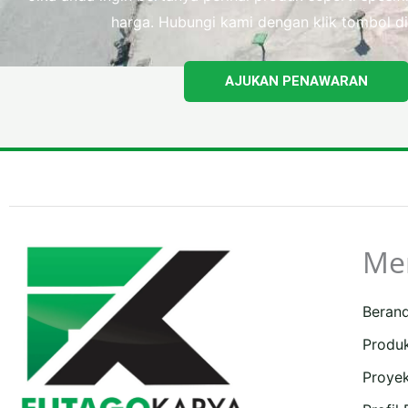
harga. Hubungi kami dengan klik tombol di
AJUKAN PENAWARAN
Me
Beran
Produ
Proye