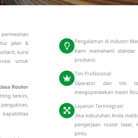
 permesinan
Pengalaman di Industri Ma
tur jalan &
Kami memahami standar k
ollard, kursi
produksi.
ovasi untuk
Tim Profesional
Operator dan tim te
Jasa Router
mengoperasikan mesin Route
ing terkini,
 pengukiran,
Layanan Terintegrasi
kapabilitas
Jika kebutuhan Anda meli
pengerjaan router laser
pintu.