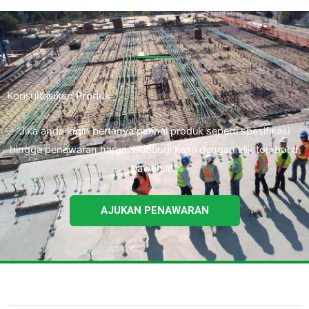
Konsultasikan Produk
Jika anda ingin bertanya perihal produk seperti spesifikasi
hingga penawaran harga. Hubungi kami dengan klik tombol di
bawah ini.
AJUKAN PENAWARAN