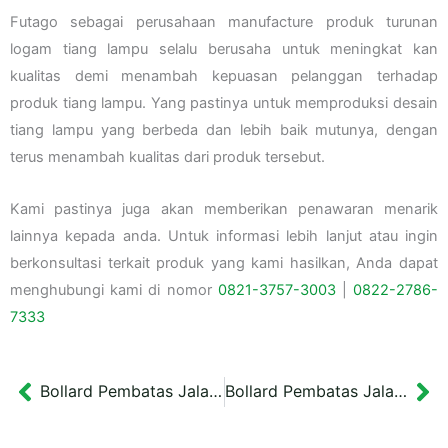
Futago sebagai perusahaan manufacture produk turunan
logam tiang lampu selalu berusaha untuk meningkat kan
kualitas demi menambah kepuasan pelanggan terhadap
produk tiang lampu. Yang pastinya untuk memproduksi desain
tiang lampu yang berbeda dan lebih baik mutunya, dengan
terus menambah kualitas dari produk tersebut.
Kami pastinya juga akan memberikan penawaran menarik
lainnya kepada anda. Untuk informasi lebih lanjut atau ingin
berkonsultasi terkait produk yang kami hasilkan, Anda dapat
menghubungi kami di nomor
0821-3757-
3003
|
0822-2786-
7333
Bollard Pembatas Jalan Kotak Minimalis Bandung
Bollard Pembatas Jalan Bulat Surabaya Tipe 2
Prev
Ne