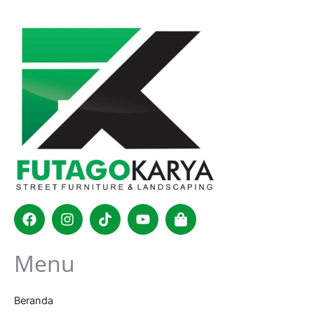
Facebook
Instagram
Tiktok
Youtube
Shopping-
bag
Menu
Beranda