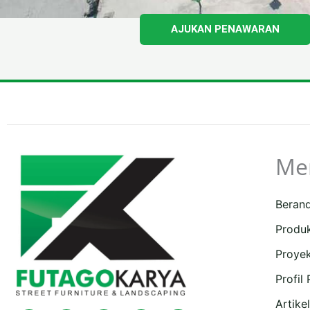
AJUKAN PENAWARAN
Me
Beran
Produ
Proye
Profil
Artikel