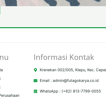
nu
Informasi Kontak
da
Krenekan 002/005, Klepu, Kec. Cepe
k
Email :
admin@futagokarya.co.id
k
WhatsApp : (+62) 813-7799-0055
 Perusahaan