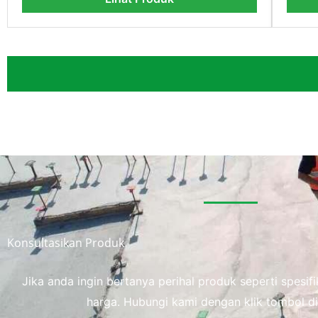
Konsultasikan Produk
Jika anda ingin bertanya perihal produk seperti spesi
harga. Hubungi kami dengan klik tombol di