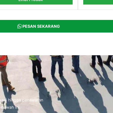
PESAN SEKARANG
fikasi hingga penawaran
 bawah ini.