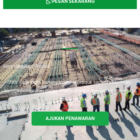
PESAN SEKARANG
Konsultasikan Produk
Jika anda ingin bertanya perihal produk seperti spesifikasi
hingga penawaran harga. Hubungi kami dengan klik tombol di
bawah ini.
AJUKAN PENAWARAN