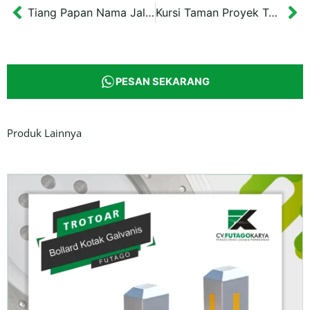
Tiang Papan Nama Jalan Kawasan Wali Setaman 3 meter
Kursi Taman Proyek Tempoe Doeloe Banjarmasin dimensi 120x51x41 cm
Prev
Ne
PESAN SEKARANG
Produk Lainnya