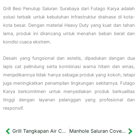
Grill Besi Penutup Saluran Surabaya dari Futago Karya adalah
solusi terbaik untuk kebutuhan infrastruktur drainase di kota-
kota besar. Dengan material Heavy Duty yang kuat dan tahan
lama, produk ini dirancang untuk menahan beban berat dan
kondisi cuaca ekstrem.
Desain yang fungsional dan estetis, dipadukan dengan dua
lapis cat pelindung serta kombinasi warna hitam dan emas,
menjadikannya tidak hanya sebagai produk yang kokoh, tetapi
juga meningkatkan penampilan lingkungan sekitarnya. Futago
Karya berkomitmen untuk menyediakan produk berkualitas
tinggi dengan layanan pelanggan yang profesional dan
responsif.
Grill Tangkapan Air Cover Besi Jogja 60×70 cm
Manhole Saluran Cover 34×34 cm Drainase Bantaran Kali Tebu Surabaya
Prev
Ne