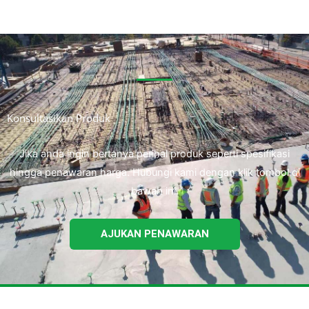
Konsultasikan Produk
Jika anda ingin bertanya perihal produk seperti spesifikasi
hingga penawaran harga. Hubungi kami dengan klik tombol di
bawah ini.
AJUKAN PENAWARAN