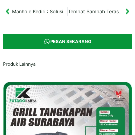
Manhole Kediri : Solusi Drainase Modern Cover 70×70 cm
Tempat Sampah Teraso Estetik 50x50x90 cm
Prev
Ne
PESAN SEKARANG
Produk Lainnya