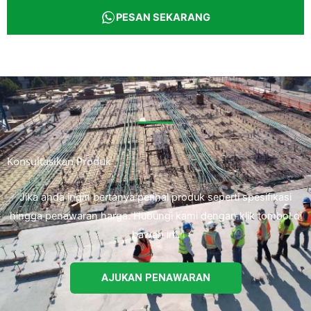
PESAN SEKARANG
Konsultasikan Produk
Jika anda ingin bertanya perihal produk seperti spesifikasi
hingga penawaran harga. Hubungi kami dengan klik tombol di
bawah ini.
AJUKAN PENAWARAN