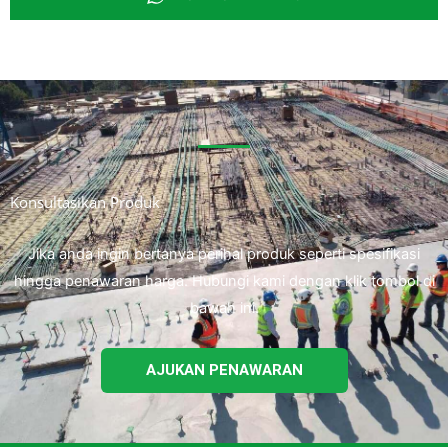
Konsultasikan Produk
Jika anda ingin bertanya perihal produk seperti spesifikasi
hingga penawaran harga. Hubungi kami dengan klik tombol di
bawah ini.
AJUKAN PENAWARAN