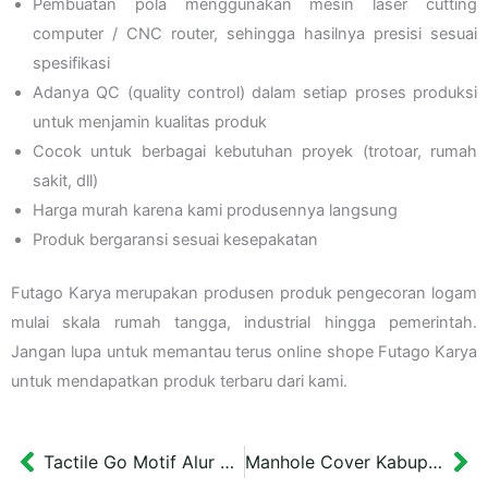
Pembuatan pola menggunakan mesin laser cutting
computer / CNC router, sehingga hasilnya presisi sesuai
spesifikasi
Adanya QC (quality control) dalam setiap proses produksi
untuk menjamin kualitas produk
Cocok untuk berbagai kebutuhan proyek (trotoar, rumah
sakit, dll)
Harga murah karena kami produsennya langsung
Produk bergaransi sesuai kesepakatan
Futago Karya merupakan produsen produk pengecoran logam
mulai skala rumah tangga, industrial hingga pemerintah.
Jangan lupa untuk memantau terus online shope Futago Karya
untuk mendapatkan produk terbaru dari kami.
Tactile Go Motif Alur Timbul Alumunium Berkualitas
Manhole Cover Kabupaten Kebumen
Prev
Ne