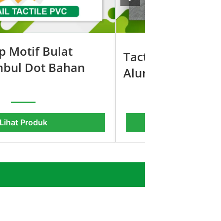
op Motif Bulat
Tactile Guiding B
mbul Dot Bahan
Aluminium 24,5 
Lihat Produk
Lihat Pro