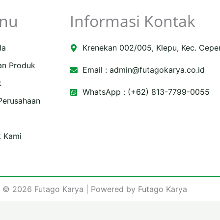
nu
Informasi Kontak
da
Krenekan 002/005, Klepu, Kec. Cepe
an Produk
Email :
admin@futagokarya.co.id
k
WhatsApp : (+62) 813-7799-0055
 Perusahaan
e
ping-
k Kami
 © 2026 Futago Karya | Powered by Futago Karya