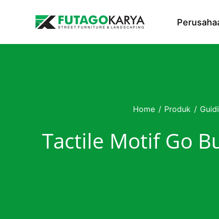
Skip to content
Perusaha
Home
/
Produk
/
Guid
Tactile Motif Go 