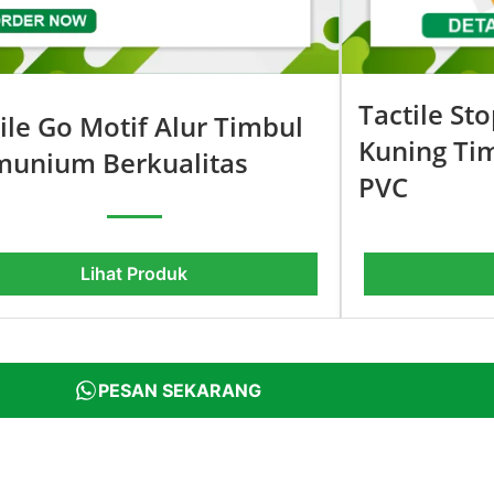
Tactile St
ile Go Motif Alur Timbul
Kuning Ti
munium Berkualitas
PVC
Lihat Produk
PESAN SEKARANG