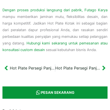
Dengan proses produksi langsung dari pabrik, Futago Karya
mampu memberikan jaminan mutu, fleksibilitas desain, dan
harga kompetitif. Jadikan Hot Plate Kotak ini sebagai bagian
dari peralatan dapur profesional Anda, dan rasakan sendiri
perbedaan kualitas penyajian yang memukau setiap pelanggan
yang datang.
Hubungi kami sekarang untuk pemesanan atau
konsultasi custom desain
sesuai kebutuhan bisnis Anda.
Hot Plate Persegi Panjang Ukuran Sedang
Hot Plate Persegi Panjang Besar
Prev
Ne
PESAN SEKARANG