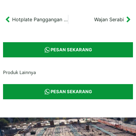
Hotplate Panggangan Sosis Ukuran Sedang
Wajan Serabi
Prev
Ne
PESAN SEKARANG
Produk Lainnya
PESAN SEKARANG