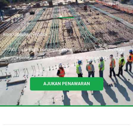
Konsultasikan Produk
Jika anda ingin bertanya perihal produk seperti spesifikasi
hingga penawaran harga. Hubungi kami dengan klik tombol di
bawah ini.
AJUKAN PENAWARAN