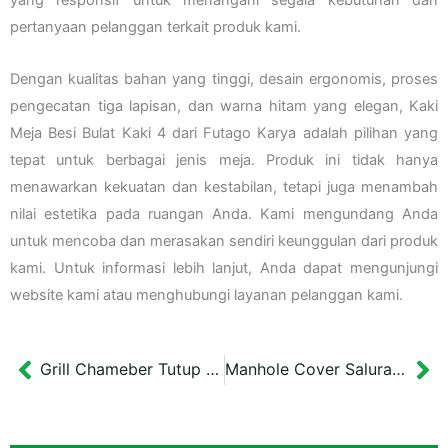
pertanyaan pelanggan terkait produk kami.
Dengan kualitas bahan yang tinggi, desain ergonomis, proses
pengecatan tiga lapisan, dan warna hitam yang elegan, Kaki
Meja Besi Bulat Kaki 4 dari Futago Karya adalah pilihan yang
tepat untuk berbagai jenis meja. Produk ini tidak hanya
menawarkan kekuatan dan kestabilan, tetapi juga menambah
nilai estetika pada ruangan Anda. Kami mengundang Anda
untuk mencoba dan merasakan sendiri keunggulan dari produk
kami. Untuk informasi lebih lanjut, Anda dapat mengunjungi
website kami atau menghubungi layanan pelanggan kami.
Grill Chameber Tutup Got 70×72 cm UII
Manhole Cover Saluran Medium Duty UII Yogyakarta Ukuran 55×55 cm
Prev
Ne