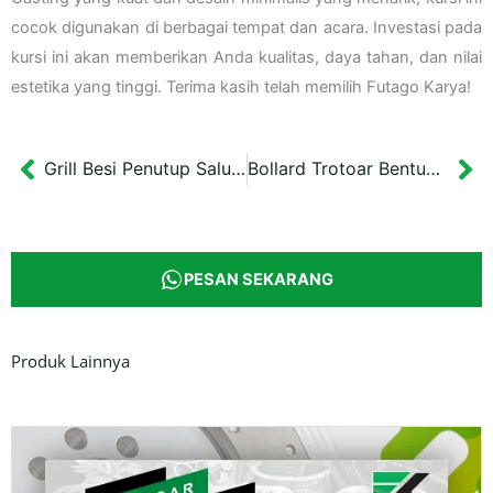
cocok digunakan di berbagai tempat dan acara. Investasi pada
kursi ini akan memberikan Anda kualitas, daya tahan, dan nilai
estetika yang tinggi. Terima kasih telah memilih Futago Karya!
Grill Besi Penutup Saluran Drainase 60×60 cm Gunung Kidul
Bollard Trotoar Bentuk L Keraton Surakarta 130 cm
Prev
Ne
PESAN SEKARANG
Produk Lainnya