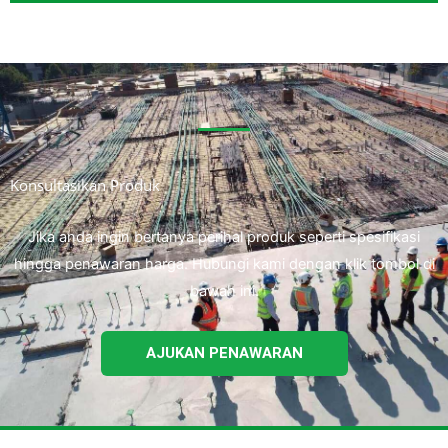
Konsultasikan Produk
Jika anda ingin bertanya perihal produk seperti spesifikasi
hingga penawaran harga. Hubungi kami dengan klik tombol di
bawah ini.
AJUKAN PENAWARAN