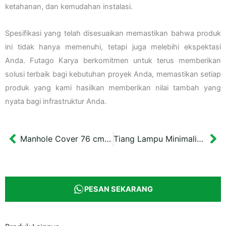
ketahanan, dan kemudahan instalasi.
Spesifikasi yang telah disesuaikan memastikan bahwa produk
ini tidak hanya memenuhi, tetapi juga melebihi ekspektasi
Anda. Futago Karya berkomitmen untuk terus memberikan
solusi terbaik bagi kebutuhan proyek Anda, memastikan setiap
produk yang kami hasilkan memberikan nilai tambah yang
nyata bagi infrastruktur Anda.
Manhole Cover 76 cm Drainase Cikarang Bekasi
Tiang Lampu Minimalis Pembangunan Embung KIPP Kaltim Tinggi 41 cm
Prev
Ne
PESAN SEKARANG