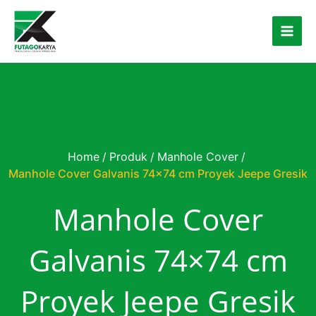
Skip to content
Home
/
Produk
/
Manhole Cover
/
Manhole Cover Galvanis 74×74 cm Proyek Jeepe Gresik
Manhole Cover
Galvanis 74×74 cm
Proyek Jeepe Gresik