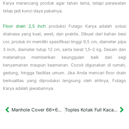
Karya merancang produk agar tahan lama, tetapi perawatan
tetap jadi kunci daya pakainya.
Floor drain 2,5 inch
produksi Futago Karya adalah solusi
drainase yang kuat, awet, dan praktis. Dibuat dari bahan besi
cor, produk ini memiliki spesifikasi tinggi 9,5 cm, diameter pipa
3 inch, diameter tutup 12 cm, serta berat 1,5–2 kg. Desain dan
materialnya memberikan keunggulan baik dari segi
kenyamanan maupun keamanan. Cocok digunakan di rumah,
gedung, hingga fasilitas umum. Jika Anda mencari floor drain
berkualitas yang diproduksi langsung oleh ahlinya, Futago
Karya adalah jawabannya.
Manhole Cover 66×66 cm Westown Watertight Surabaya
Toples Kotak Full Kaca Tipe No.05
Prev
Ne