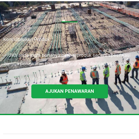
Konsultasikan Produk
Jika anda ingin bertanya perihal produk seperti spesifikasi
hingga penawaran harga. Hubungi kami dengan klik tombol di
bawah ini.
AJUKAN PENAWARAN