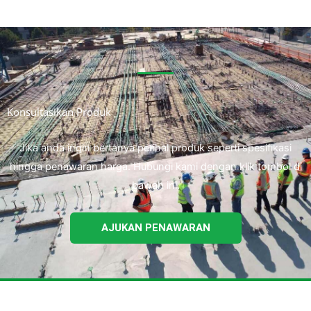
Konsultasikan Produk
Jika anda ingin bertanya perihal produk seperti spesifikasi
hingga penawaran harga. Hubungi kami dengan klik tombol di
bawah ini.
AJUKAN PENAWARAN