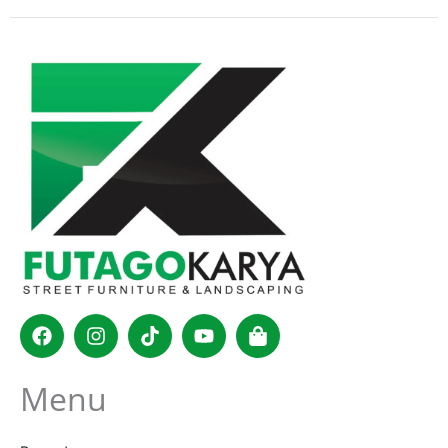
Facebook
Instagram
Tiktok
Youtube
Shopping-
bag
Menu