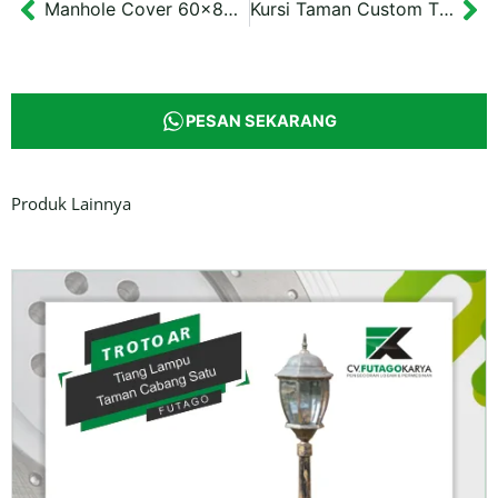
Manhole Cover 60×80 cm Proyek Saluran Drainase Banjarmasin
Kursi Taman Custom Three-Seater Bench
Prev
Ne
PESAN SEKARANG
Produk Lainnya