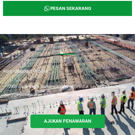
PESAN SEKARANG
Konsultasikan Produk
Jika anda ingin bertanya perihal produk seperti spesifikasi
hingga penawaran harga. Hubungi kami dengan klik tombol di
bawah ini.
AJUKAN PENAWARAN