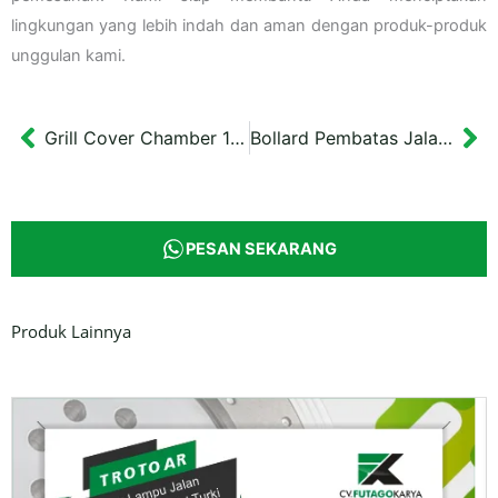
lingkungan yang lebih indah dan aman dengan produk-produk
unggulan kami.
Grill Cover Chamber 100×30 cm Tutup Selokan Bantul
Bollard Pembatas Jalan Besi Cor 70 cm
Prev
Ne
PESAN SEKARANG
Produk Lainnya