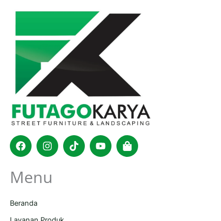
Facebook
Instagram
Tiktok
Youtube
Shopping-
bag
Menu
Beranda
Layanan Produk