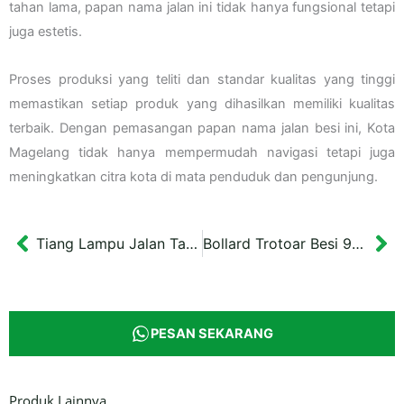
tahan lama, papan nama jalan ini tidak hanya fungsional tetapi
juga estetis.
Proses produksi yang teliti dan standar kualitas yang tinggi
memastikan setiap produk yang dihasilkan memiliki kualitas
terbaik. Dengan pemasangan papan nama jalan besi ini, Kota
Magelang tidak hanya mempermudah navigasi tetapi juga
meningkatkan citra kota di mata penduduk dan pengunjung.
Tiang Lampu Jalan Tanah Laut Kalimantan Tinggi 3,5 meter
Bollard Trotoar Besi 91 cm dengan Lampu Sleman
Prev
Ne
PESAN SEKARANG
Produk Lainnya