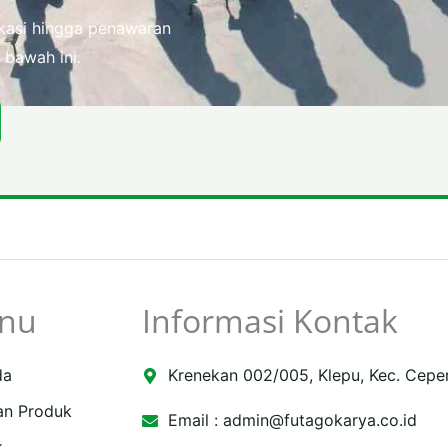
fikasi hingga penawaran
 bawah ini.
nu
Informasi Kontak
da
Krenekan 002/005, Klepu, Kec. Cepe
an Produk
Email :
admin@futagokarya.co.id
k