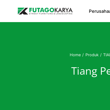
Skip to content
Perusaha
Home
/
Produk
/
TI
Tiang P