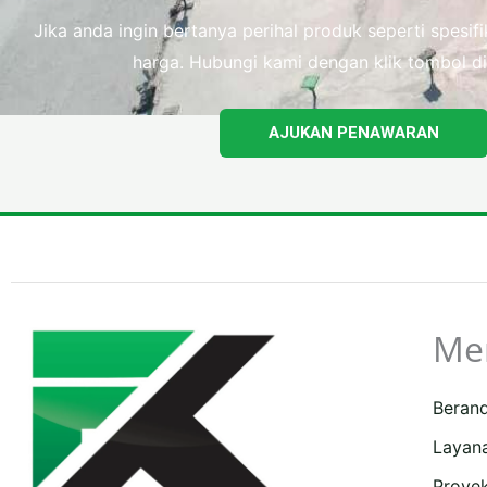
Jika anda ingin bertanya perihal produk seperti spesi
harga. Hubungi kami dengan klik tombol di
AJUKAN PENAWARAN
Me
Beran
Layan
Proye