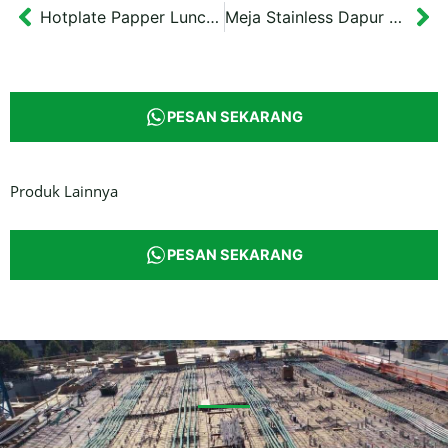
Hotplate Papper Lunch Bulat Motif Alur
Meja Stainless Dapur 100x70x85 cm Tingkat 1
Prev
Ne
PESAN SEKARANG
Produk Lainnya
PESAN SEKARANG